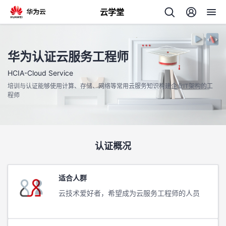
云学堂
返
回
华为认证云服务工程师
HCIA-Cloud Service
培训与认证能够使用计算、存储、网络等常用云服务知识构建企业IT架构的工
程师
AI
学
专
认证概况
习
题
适合人群
中
云技术爱好者，希望成为云服务工程师的人员
心