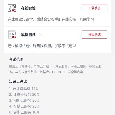
看
证
能
在线实验
下载手册
更
我
完成理论知识学习后结合实验手册在线实操，巩固学习
多
的
我
模拟测试
模拟测试
课
的
我
实
通过模拟试题进行自我检测，了解考试题型
程
认
的
我
战
资
考试范围
覆盖云计算基础、华为云介绍、计算云服务、网络云服务、存储云服
证
实
的
营
讯
务、华为云运维基础、数据库、EI、CDN、安全等内容
验
收
知识点占比
1. 云计算基础 15%
藏
2. 计算云服务 20%
3. 网络云服务 20%
4. 存储云服务 20%
6. 更多云服务 10%