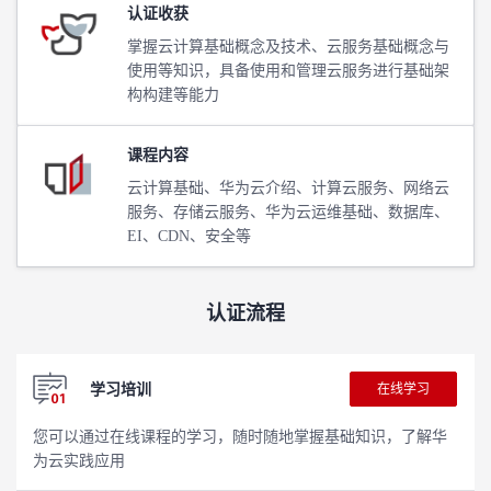
认证收获
学
掌握云计算基础概念及技术、云服务基础概念与
使用等知识，具备使用和管理云服务进行基础架
习
在
构构建等能力
路
线
云
课程内容
云计算基础、华为云介绍、计算云服务、网络云
径
课
实
我
服务、存储云服务、华为云运维基础、数据库、
EI、CDN、安全等
程
验
的
我
活
的
认证流程
伙
动
关
学习培训
在线学习
云
注
伴
您可以通过在线课程的学习，随时随地掌握基础知识，了解华
查
认
为云实践应用
赋