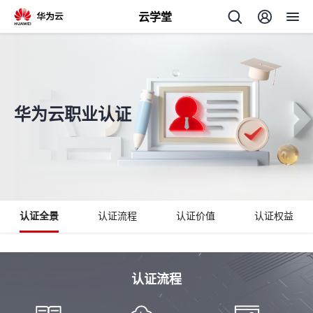
云学堂
返
回
华为云职业认证
AI
学
专
认证全景
认证流程
认证价值
认证权益
习
题
中
认证流程
心