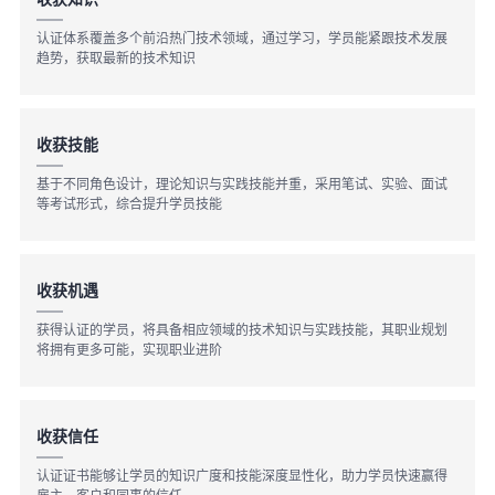
看
证
能
认证体系覆盖多个前沿热门技术领域，通过学习，学员能紧跟技术发展
趋势，获取最新的技术知识
更
我
多
的
我
收获技能
基于不同角色设计，理论知识与实践技能并重，采用笔试、实验、面试
课
的
我
实
等考试形式，综合提升学员技能
程
认
的
我
战
资
收获机遇
证
实
的
营
讯
获得认证的学员，将具备相应领域的技术知识与实践技能，其职业规划
验
收
将拥有更多可能，实现职业进阶
藏
收获信任
认证证书能够让学员的知识广度和技能深度显性化，助力学员快速赢得