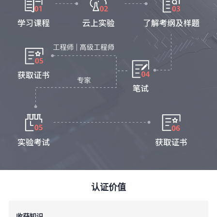
学
习
在
路
线
云
径
课
实
我
程
验
的
我
活
的
伙
动
关
云
注
伴
认证价值
查
认
赋
收获知识