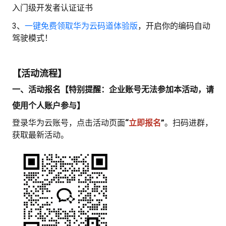
心
入门级开发者认证证书
3、
学
一键免费领取华为云码道体验版
，开启你的编码自动
驾驶模式！
在
习
【活动流程】
云
线
路
一、活动报名
【特别提醒：企业账号无法参加本活动，请
我
实
课
径
使用个人账户参与】
登录华为云账号，点击活动页面
我
“
立即报名
”
。扫码进群，
的
验
程
获取最新活动。
的
活
关
动
伙
注
云
伴
查
认