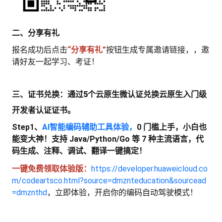
赋
看
证
能
二、分享有礼
更
报名成功后点击
“分享有礼”
按钮生成专属邀请链接，，邀
我
请好友一起学习、考证！
多
我
的
三、证书兑换：
通过5个云原生微认证兑换云原生入门级
我
实
的
课
开发者认证证书。
我
资
的
战
认
程
Step1、
AI智能编码辅助工具体验，
0 门槛上手，小白也
能变大神​！支持 Java/Python/Go 等 7 种主流语言，代
的
讯
实
营
证
码生成、注释、调试、翻译一键搞定！
一键免费领取体验版：
https://developer.huaweicloud.co
收
验
m/codeartsco.html?source=dmznteducation&sourcead
=dmznthd
，立即体验，开启你的编码自动驾驶模式！
藏