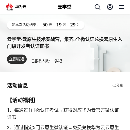
云学堂
50
19
29
距本次活动结束：
天
:
时
:
分
云学堂·云原生技术实战营，集齐5个微认证兑换云原生入
门级开发者认证证书
立即报名
943
已报名人数：
AI
学
专
活动信息
分享
习
【活动福利】
题
1、每通过1门微认证考试→获得对应华为云官方微认证
中
证书
2、通过指定5门云原生微认证→免费兑换华为云云原生