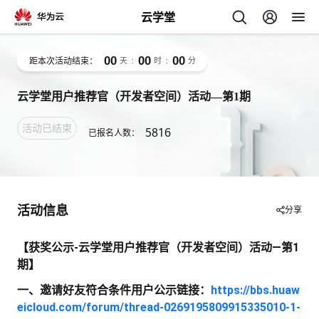
云学堂
00
00
00
距本次活动结束：
天
:
时
:
分
云学堂用户推荐官（开发者空间）活动—第1期
活动已结束
5816
已报名人数：
AI
学
专
活动信息
分享
习
题
【获奖公示-云学堂用户推荐官（开发者空间）活动—第1
期】
中
一、邀请好友符合条件用户公示链接：
https://bbs.huaw
eicloud.com/forum/thread-0269195809915335010-1-