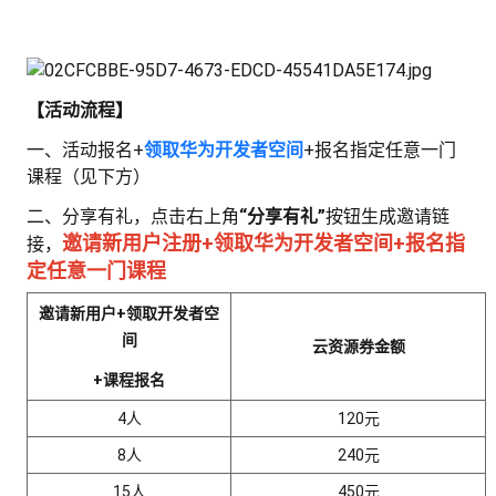
赋
看
证
能
更
【活动流程】
我
一、活动报名+
领取华为开发者空间
+报名指定任意一门
多
我
的
课程（见下方）
二、分享有礼，
点击右上角
“分享有礼”
按钮生成邀请链
我
实
的
课
邀请新用户注册+领取华为开发者空间+报名指
接，
定任意一门课程
我
资
的
战
认
程
邀请新用户+领取开发者空
的
讯
实
营
证
间
云资源券金额
+课程报名
收
验
4人
120元
藏
8人
240元
15人
450元