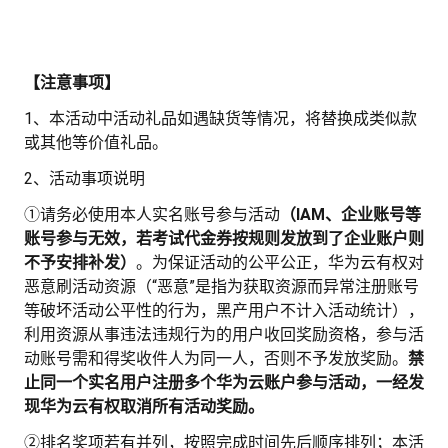
【注意事项】
1
、本活动中活动礼品如遇缺货等情况，将替换成类似款
或其他等价值礼品。
2、
活动事项说明
①请务必使用本人实名账号参与活动
（
IAM
、企业账号等
账号参与无效，若考试代金券按规则发放到了企业账户则
不予安排补发）
。为保证活动的公平公正，华为云有权对
恶意刷活动资源（“恶意”是指为获取资源而异常注册账号
等破坏活动公平性的行为，黑产用户不计入活动统计），
利用资源从事违法违规行为的用户收回奖励资格，参与活
动账号需和得奖收件人为同一人，否则不予发放奖励。
禁
止同一个实名用户注册多个华为云账户参与活动，一经发
现华为云有权取消所有活动奖励。
②排名奖项若有并列，按照完成时间先后顺序排列；本活