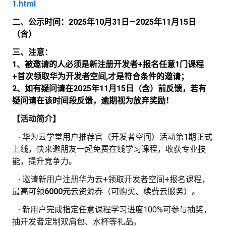
心
1.html
二、公示时间：2025年10月31日—2025年11月15日
学
（含）
在
习
三、注意：
1、被邀请的人必须是新注册开发者+报名任意1门课程
云
线
路
+首次领取华为开发者空间,才是符合条件的邀请；
2、如有疑问请在2025年11月15日（含）前反馈，若有
我
实
课
径
疑问请在该时间段反馈，逾期视为放弃奖励！
【活动简介】
我
的
验
程
·
·
华为云学堂用户推荐官（开发者空间）活动第1期正式
的
活
上线，快来邀朋友一起免费在线学习课程，收获专业技
能，提升竞争力。
关
动
伙
·
·
邀请新用户注册华为云+领取开发者空间+报名课程，
最高可领
6000
元
云资源券（可购买、续费云服务）。
注
云
伴
·
·
新用户完成指定任意课程学习进度100%可参与抽奖，
查
抽开发者定制双肩包、水杯等礼品。
认