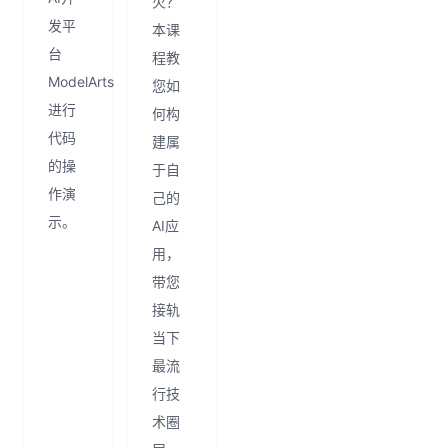
火？
发平
本课
台
程教
ModelArts
您如
进行
何构
代码
建属
的操
于自
作演
己的
示。
AI应
用，
带您
接轨
当下
最流
行技
术圈