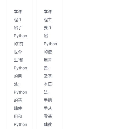
本课
本课
程介
程主
绍了
要介
Python
绍
的“前
Python
世今
的使
生”和
用背
Python
景，
的用
及基
处；
本语
Python
法，
的基
手把
础使
手从
用和
零基
Python
础教