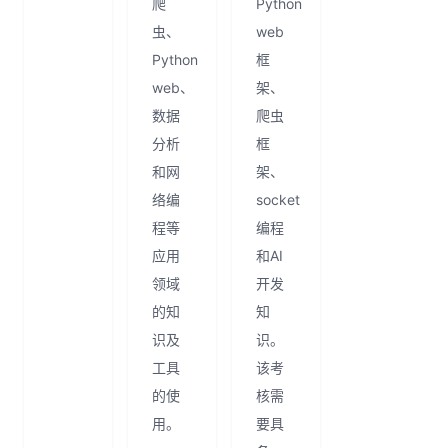
爬
Python
虫、
web
Python
框
web、
架、
数据
爬虫
分析
框
和网
架、
络编
socket
程等
编程
应用
和AI
领域
开发
的知
知
识及
识。
工具
该考
的使
核需
用。
要具