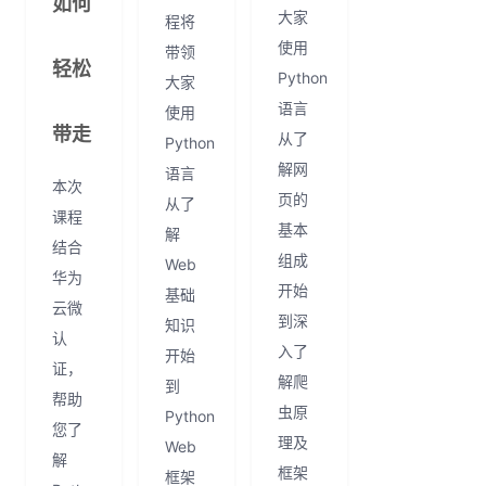
如何
大家
程将
使用
带领
轻松
Python
大家
语言
使用
带走
从了
Python
解网
语言
本次
页的
从了
课程
基本
解
结合
组成
Web
华为
开始
基础
云微
到深
知识
认
入了
开始
证，
解爬
到
帮助
虫原
Python
您了
理及
Web
解
框架
框架