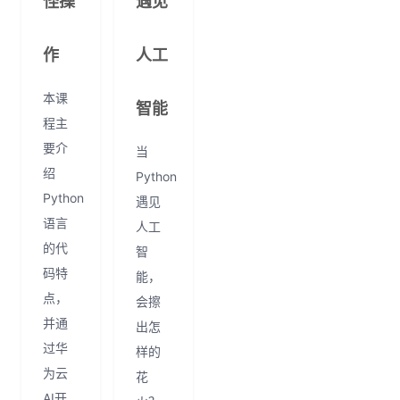
怪操
遇见
作
人工
本课
智能
程主
要介
当
绍
Python
Python
遇见
语言
人工
的代
智
码特
能，
点，
会擦
并通
出怎
过华
样的
为云
花
AI开