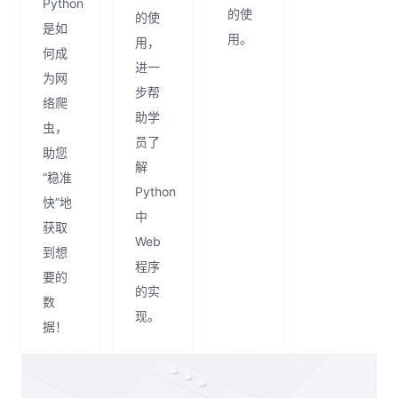
Python
的使
的使
是如
用。
用，
何成
进一
为网
步帮
络爬
助学
虫，
员了
助您
解
“稳准
Python
快”地
中
获取
Web
到想
程序
要的
的实
数
现。
据！