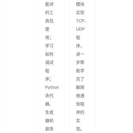
能详
模块
的工
实现
具包
TCP、
使
UDP
用；
程
学习
序，
如何
进一
调试
步帮
程
助学
序；
员了
Python
解网
迭代
络通
器、
信程
生成
序的
器和
实
装饰
现。