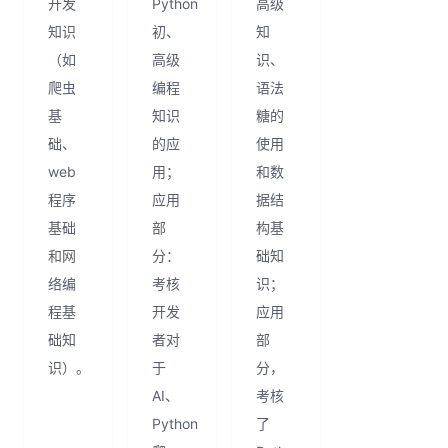
开发
Python
高级
知识
初、
知
（如
高级
识、
爬虫
编程
语法
基
知识
糖的
础、
的应
使用
web
用；
和数
程序
应用
据结
基础
部
构基
和网
分：
础知
络编
考核
识；
程基
开发
应用
础知
者对
部
识）。
于
分，
AI、
考核
Python
了