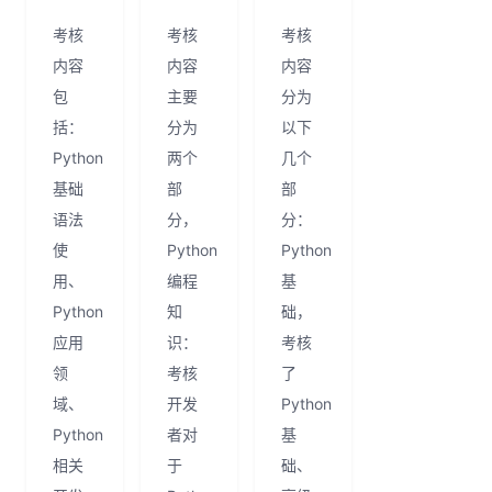
考核
考核
考核
内容
内容
内容
包
主要
分为
括：
分为
以下
Python
两个
几个
基础
部
部
语法
分，
分：
使
Python
Python
用、
编程
基
Python
知
础，
应用
识：
考核
领
考核
了
域、
开发
Python
Python
者对
基
相关
于
础、