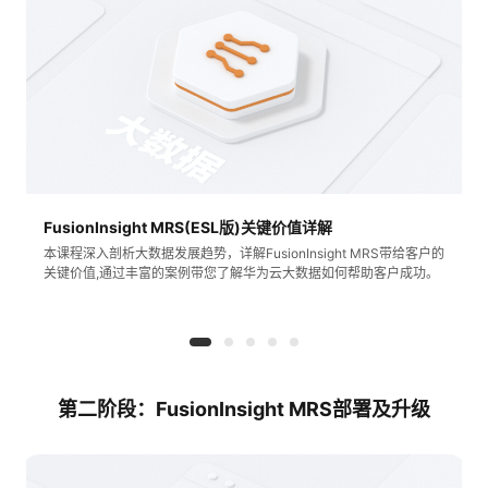
学
习
在
路
线
云
径
课
实
我
FusionInsight MRS(ESL版)关键价值详解
程
验
的
我
本课程深入剖析大数据发展趋势，详解FusionInsight MRS带给客户的
关键价值,通过丰富的案例带您了解华为云大数据如何帮助客户成功。
活
的
伙
动
关
云
注
伴
第二阶段：FusionInsight MRS部署及升级
查
认
赋