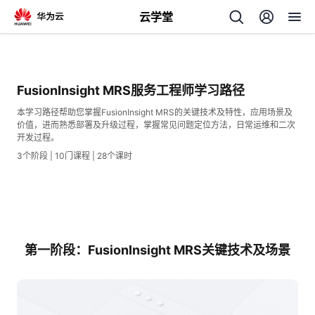
云学堂
返
回
FusionInsight MRS服务工程师学习路径
本学习路径帮助您掌握FusionInsight MRS的关键技术及特性，应用场景及
价值，进而熟悉部署及升级过程，掌握常见问题定位方法，日常运维和二次
开发过程。
3个阶段 | 10门课程 | 28个课时
AI
学
专
习
题
第一阶段：FusionInsight MRS关键技术及场景
中
心