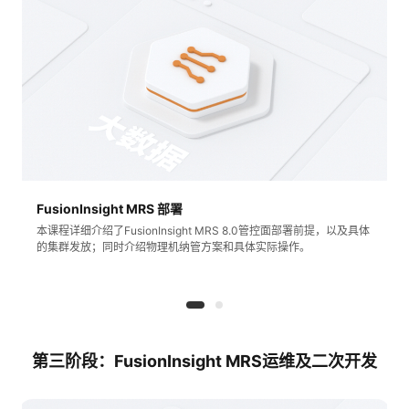
看
证
能
更
我
多
的
我
课
的
我
实
程
认
的
我
战
资
FusionInsight MRS 部署
本课程详细介绍了FusionInsight MRS 8.0管控面部署前提，以及具体
证
实
的
营
讯
的集群发放；同时介绍物理机纳管方案和具体实际操作。
验
收
藏
第三阶段：FusionInsight MRS运维及二次开发