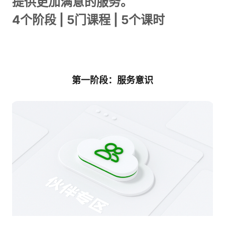
提供更加满意的服务。
4个阶段 | 5门课程 | 5个课时
学
习
在
路
线
云
第一阶段：服务意识
径
课
实
我
程
验
的
我
活
的
伙
动
关
云
注
伴
查
认
赋