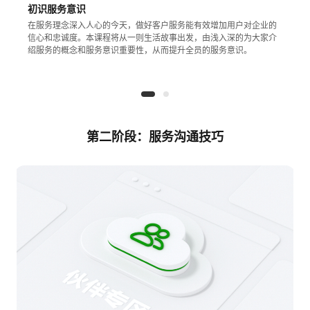
初识服务意识
看
证
能
在服务理念深入人心的今天，做好客户服务能有效增加用户对企业的
信心和忠诚度。本课程将从一则生活故事出发，由浅入深的为大家介
更
我
绍服务的概念和服务意识重要性，从而提升全员的服务意识。
多
的
我
课
的
我
实
第二阶段：服务沟通技巧
程
认
的
我
战
资
证
实
的
营
讯
验
收
藏