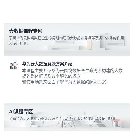
看
证
能
更
我
大数据课程专区
多
的
我
了解华为云围绕数据全生命周期构建的大数据服务框架及各个服务的作用
及使用场景。
课
的
我
实
华为云大数据解决方案介绍
程
认
的
我
战
资
本课程主要介绍华为云围绕数据全生命周期构建的大数
据的整体框架及各个服务的概念
证
实
的
营
讯
和使用场景来全面了解华为大数据的解决方案。
验
收
藏
AI课程专区
了解华为云AI的能力框架以及华为云AI各个服务的作用以及使用场景。