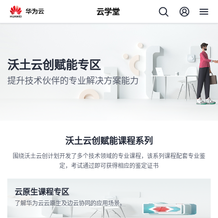
云学堂
返
回
沃土云创赋能专区
提升技术伙伴的专业解决方案能力
AI
学
专
沃土云创赋能课程系列
围绕沃土云创计划开发了多个技术领域的专业课程，该系列课程配套专业鉴
习
题
定，考试通过即可获得相应的鉴定证书
中
云原生课程专区
了解华为云云原生及边云协同的应用场景。
心