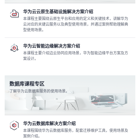
学
华为云云原生基础设施解决方案介绍
本课程主要围绕云原生平台和应用的定义和关键技术，讲解华为
云对应的关键云服务以及典型使用场景，并通过案例帮助理解典
习
在
型使用场景。
路
线
云
华为云智能边缘解决方案介绍
本课程主要介绍边云协同应用场景，华为智能边缘平台方案及方
径
课
实
我
案设计。
程
验
的
我
数据库课程专区
活
的
了解华为云数据库服务的使用场景。
伙
动
关
云
注
伴
华为云数据库解决方案介绍
查
本课程围绕华为云数据库服务，配套迁移维护工具，使用场景及
认
赋
案例介绍。