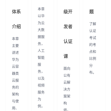
本章
体系
级开
题
以华
为云
了解
介绍
发者
大数
认证
据服
考试
本章
认证
务，
的考
主要
人工
点和
讲述
课
智能
比例
华为
服
分
云容
面向
务，
布。
器类
公有
以及
云服
云解
视频
务的
决方
服务
架构
案架
为
与使
构
例，
用、
师，