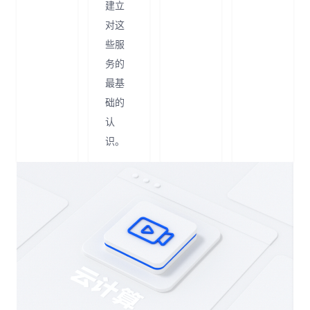
建立
对这
些服
务的
最基
础的
认
识。