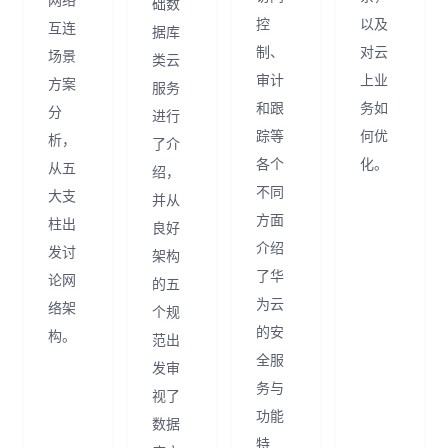
础数
控
以及
互连
据库
制、
对云
场景
类云
审计
上业
方案
服务
和跟
务如
分
进行
踪等
何优
析，
了介
各个
化。
从五
绍，
不同
大支
并从
方面
柱出
良好
介绍
发讨
架构
了华
论网
的五
为云
络架
个规
的安
构。
范出
全服
发审
务与
视了
功能
数据
特