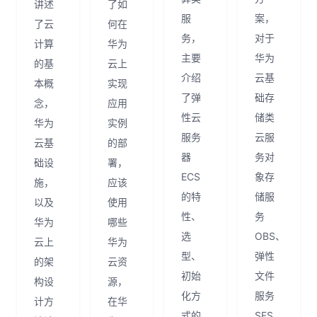
讲述
了如
服
案，
了云
何在
务，
对于
计算
华为
主要
华为
的基
云上
介绍
云基
本概
实现
了弹
础存
念，
应用
性云
储类
华为
实例
服务
云服
云基
的部
器
务对
础设
署，
ECS
象存
施，
应该
的特
储服
以及
使用
性、
务
华为
哪些
选
OBS、
云上
华为
型、
弹性
的架
云资
初始
文件
构设
源，
化方
服务
计方
在华
式的
SFS、