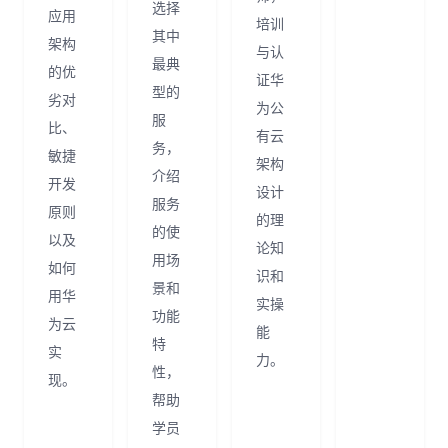
选择
应用
培训
其中
架构
与认
最典
的优
证华
型的
劣对
为公
服
比、
有云
务，
敏捷
架构
介绍
开发
设计
服务
原则
的理
的使
以及
论知
用场
如何
识和
景和
用华
实操
功能
为云
能
特
实
力。
性，
现。
帮助
学员