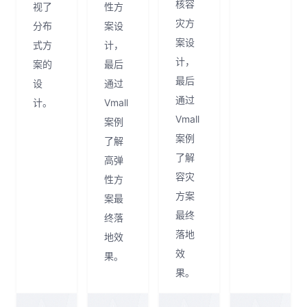
核容
视了
性方
灾方
分布
案设
案设
式方
计，
计，
案的
最后
最后
设
通过
通过
计。
Vmall
Vmall
案例
案例
了解
了解
高弹
容灾
性方
方案
案最
最终
终落
落地
地效
效
果。
果。