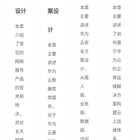
本章
本章
设计
案设
主要
主要
讲述
讲述
本章
计
华为
了如
介绍
云安
何基
了常
本章
全方
于华
见的
主要
案设
为云
网络
讲述
计，
的立
服务
华为
从接
体运
产品
云数
入
维解
的技
据库
层、
决方
术和
类服
业务
案构
特
务，
层、
建云
点，
对于
数据
上运
并对
华为
层、
维体
五大
云基
访问
系，
网络