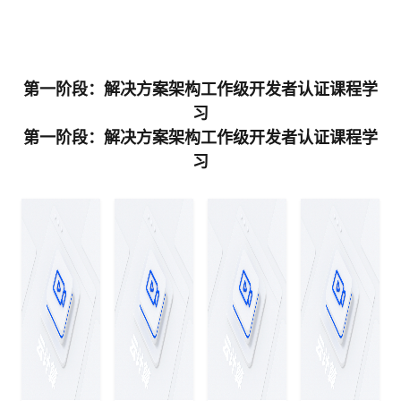
学
习
在
第一阶段：解决方案架构工作级开发者认证课程学
习
路
线
云
第一阶段：解决方案架构工作级开发者认证课程学
径
课
实
我
习
程
验
的
我
活
的
伙
动
关
云
注
伴
查
认
赋