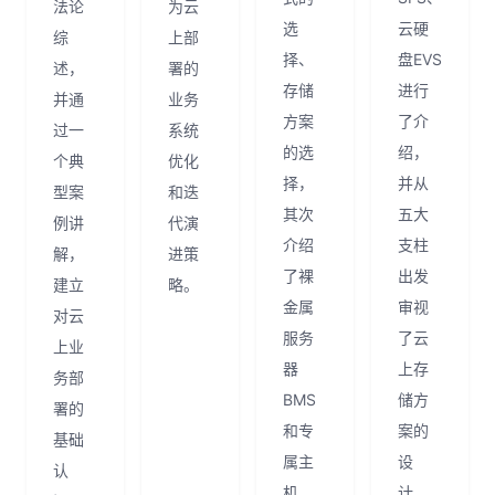
法论
为云
选
云硬
综
上部
择、
盘EVS
述，
署的
存储
进行
并通
业务
方案
了介
过一
系统
的选
绍，
个典
优化
择，
并从
型案
和迭
其次
五大
例讲
代演
介绍
支柱
解，
进策
了裸
出发
建立
略。
金属
审视
对云
服务
了云
上业
器
上存
务部
BMS
储方
署的
和专
案的
基础
属主
设
认
机
计。