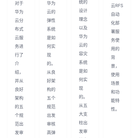
统的
对于
华为
云RFS
设计
华为
云的
自动
理念
云分
弹性
化部
以及
布式
系统
署服
华为
云服
是如
务使
云的
务进
何实
用的
容灾
行了
现
背
系统
介
的。
景，
是如
绍，
从良
使用
何实
并从
好架
场景
现
良好
构的
和功
的。
架构
五个
能特
从五
的五
规范
性。
大支
个规
出发
柱出
范出
审核
发审
发审
高弹