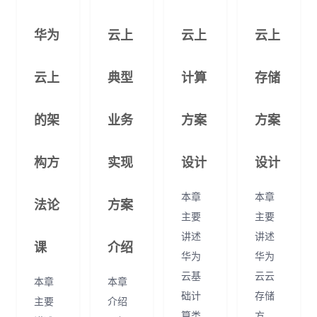
看
证
能
华为
云上
云上
云上
更
我
云上
典型
计算
存储
多
的
我
课
的
我
实
的架
业务
方案
方案
程
认
的
我
战
资
构方
实现
设计
设计
证
实
的
营
讯
本章
本章
法论
方案
主要
主要
验
收
讲述
讲述
课
介绍
藏
华为
华为
云基
云云
本章
本章
础计
存储
主要
介绍
算类
方