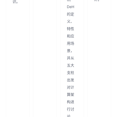
识。
DeH
的定
义、
特性
和应
用场
景，
并从
五大
支柱
出发
对计
算架
构进
行讨
论。