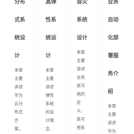
分布
高弹
容灾
业务
式系
性系
系统
自动
统设
统设
设计
化部
本章
计
计
署服
主要
讲述
本章
本章
务介
业务
主要
主要
高可
讲述
讲述
绍
用的
华为
弹性
定
云分
系统
本章
义、
布式
的设
主要
高可
方
计理
讲述
用系
案，
念、
华为