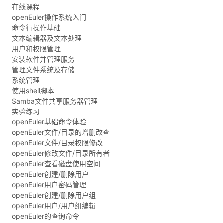
在线课程
openEuler操作系统入门
学
命令行操作基础
文本编辑器及文本处理
习
在
用户和权限管理
安装软件并管理服务
路
线
云
管理文件系统及存储
系统管理
径
课
实
我
使用shell脚本
Samba文件共享服务器管理
实验练习
程
验
的
我
openEuler基础命令体验
openEuler文件/目录的增删改查
活
的
openEuler文件/目录权限修改
openEuler修改文件/目录所有者
伙
动
关
openEuler查看磁盘使用空间
openEuler创建/删除用户
云
openEuler用户密码管理
注
伴
openEuler创建/删除用户组
openEuler用户/用户组编辑
查
认
赋
openEuler的查询命令