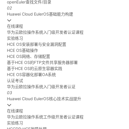
openEuler查找文件/目录
看
证
能
02
Huawei Cloud EulerOS基础能力构建
更
我
在线课程
华为云欧拉操作系统入门级开发者认证课程
多
的
我
实验练习
HCE OS安装部署与安全漏洞配置
课
的
我
实
HCE OS基础操作
HCE OS网络、存储配置
程
认
的
我
战
资
基于HCE OS的FTP文件共享服务器部署
基于HCE OS的云原生容器实践
HCE OS容器化部署OA系统
证
实
的
营
讯
认证考试
华为云欧拉操作系统入门级开发者认证
验
收
03
Huawei Cloud EulerOS核心技术实战提升
藏
在线课程
华为云欧拉操作系统工作级开发者认证课程
实验练习
HCCDP-HCE故障处理