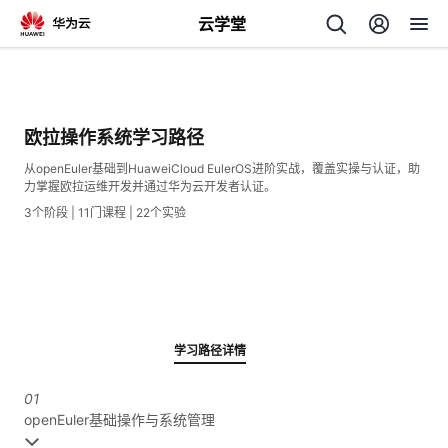
云学堂
返
回
欧拉操作系统学习路径
从openEuler基础到HuaweiCloud EulerOS进阶实战，覆盖实操与认证，助
力掌握欧拉运维开发并通过华为云开发者认证。
3个阶段 | 11门课程 | 22个实验
AI
学
专
习
题
学习路径详情
中
01
openEuler基础操作与系统管理
心