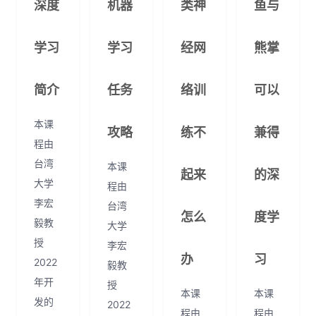
深度
机器
类神
鱼与
学习
学习
经网
熊掌
简介
任务
络训
可以
本课
攻略
练不
兼得
程由
台湾
本课
起来
的深
大学
程由
李宏
台湾
怎么
度学
毅教
大学
授
李宏
办
习
2022
毅教
年开
授
本课
本课
发的
2022
程由
程由