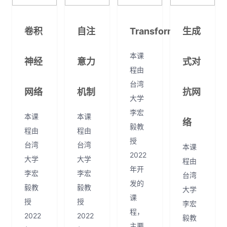
卷积
自注
Transformer
生成
本课
神经
意力
式对
程由
台湾
网络
机制
抗网
大学
李宏
本课
本课
络
毅教
程由
程由
授
台湾
台湾
本课
2022
大学
大学
程由
年开
李宏
李宏
台湾
发的
毅教
毅教
大学
课
授
授
李宏
程，
2022
2022
毅教
主要