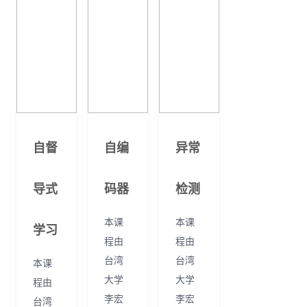
自督
自编
异常
导式
码器
检测
本课
本课
学习
程由
程由
台湾
台湾
本课
大学
大学
程由
李宏
李宏
台湾