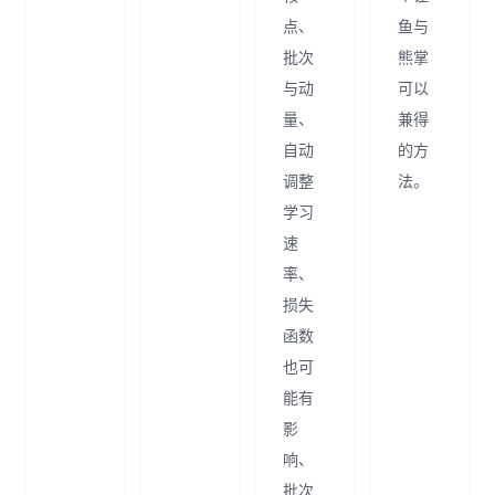
点、
鱼与
批次
熊掌
与动
可以
量、
兼得
自动
的方
调整
法。
学习
速
率、
损失
函数
也可
能有
影
响、
批次