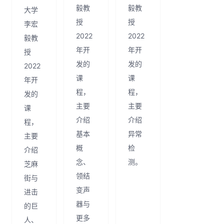
毅教
毅教
大学
授
授
李宏
2022
2022
毅教
年开
年开
授
发的
发的
2022
课
课
年开
程，
程，
发的
主要
主要
课
介绍
介绍
程，
基本
异常
主要
概
检
介绍
念、
测。
芝麻
领结
街与
变声
进击
器与
的巨
更多
人、