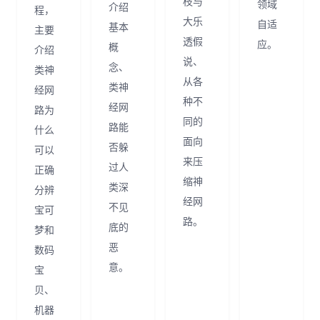
枝与
领域
介绍
程，
大乐
自适
基本
主要
透假
应。
概
介绍
说、
念、
类神
从各
类神
经网
种不
经网
路为
同的
路能
什么
面向
否躲
可以
来压
过人
正确
缩神
类深
分辨
经网
不见
宝可
路。
底的
梦和
恶
数码
意。
宝
贝、
机器