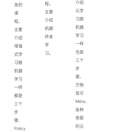
介绍
程，
发的
元学
主要
课
习跟
介绍
程，
机器
机器
主要
学习
终身
介绍
一样
学
增强
也是
习。
式学
三个
习跟
步
机器
骤、
学习
万物
一样
皆可
都是
Meta、
三个
各种
步
奇葩
骤、
的元
Policy