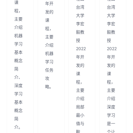
课
年开
台湾
台湾
程，
发的
大学
大学
主要
课
李宏
李宏
介绍
程，
毅教
毅教
机器
主要
授
授
学习
介绍
2022
2022
基本
机器
年开
年开
概念
学习
发的
发的
简
任务
课
课
介、
攻
程，
程，
深度
略。
主要
主要
学习
介绍
介绍
基本
局部
深度
概念
最小
学习
简
值与
是一
介。
鞍
个让