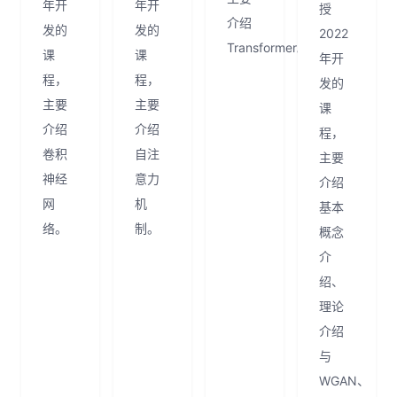
年开
年开
授
介绍
发的
发的
2022
Transformer。
课
课
年开
程，
程，
发的
主要
主要
课
介绍
介绍
程，
卷积
自注
主要
神经
意力
介绍
网
机
基本
络。
制。
概念
介
绍、
理论
介绍
与
WGAN、