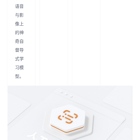
语音
与影
像上
的神
奇自
督导
式学
习模
型。