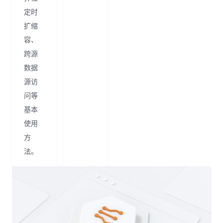
定时
扩缩
容、
跨源
数据
源访
问等
基本
使用
方
法。