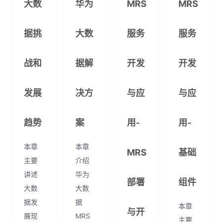
大数
华为
MRS
MRS
据挑
大数
服务
服务
战和
据解
开发
开发
发展
决方
与应
与应
趋势
案
用-
用-
本章
本章
MRS
基础
主要
介绍
讲述
华为
部署
组件
大数
大数
据发
据
本章
与开
展现
MRS
主要