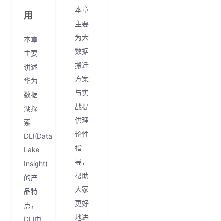
本章
用
主要
为大
本章
数据
主要
搬迁
讲述
方案
华为
与实
数据
战提
湖探
供理
索
论性
DLI(Data
指
Lake
导，
Insight)
帮助
的产
大家
品特
更好
点，
地进
DLI中