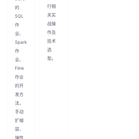
行相
的
关实
SQL
战操
作
作及
业、
技术
Spark
选
作
型。
业、
Flink
作业
的开
发方
法，
手动
扩缩
容、
弹性