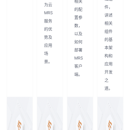
相关
为云
件，
的配
MRS
讲述
置参
服务
相关
数，
的优
组件
以及
势及
的基
如何
应用
本架
部署
场
构和
MRS
景。
应用
客户
开发
端。
之
道。