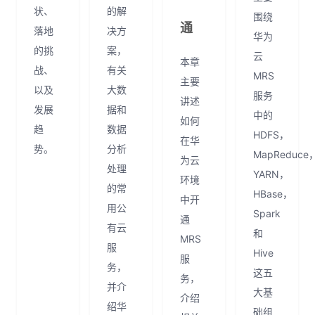
状、
的解
围绕
通
落地
决方
华为
的挑
案，
云
本章
战、
有关
MRS
主要
以及
大数
服务
讲述
发展
据和
中的
如何
趋
数据
HDFS，
在华
势。
分析
MapReduce
为云
处理
YARN，
环境
的常
HBase，
中开
用公
Spark
通
有云
和
MRS
服
Hive
服
务，
这五
务，
并介
大基
介绍
绍华
础组