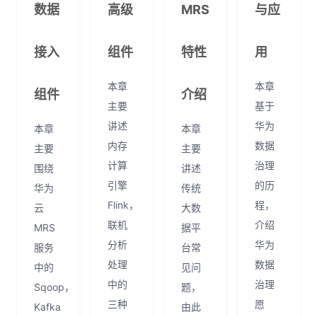
数据
高级
MRS
与应
接入
组件
特性
用
本章
本章
组件
介绍
主要
基于
讲述
华为
本章
本章
内存
数据
主要
主要
计算
治理
围绕
讲述
引擎
的历
华为
传统
Flink，
程，
云
大数
联机
介绍
MRS
据平
分析
华为
服务
台常
处理
数据
中的
见问
中的
治理
Sqoop，
题，
三种
愿
Kafka
由此