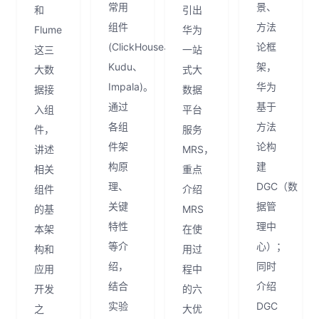
常用
景、
和
引出
组件
方法
Flume
华为
(ClickHouse、
论框
这三
一站
Kudu、
架，
大数
式大
Impala)。
华为
据接
数据
通过
基于
入组
平台
各组
方法
件，
服务
件架
论构
讲述
MRS，
构原
建
相关
重点
理、
DGC（数
组件
介绍
关键
据管
的基
MRS
特性
理中
本架
在使
等介
心）；
构和
用过
绍，
同时
应用
程中
结合
介绍
开发
的六
实验
DGC
之
大优