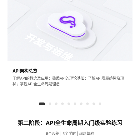
学
习
在
路
线
云
径
课
实
我
程
验
的
我
API架构总览
了解API的概念及应用；熟悉API的理论基础；了解API发展趋势及现
状；掌握API全生命周期理念
活
的
伙
动
关
云
注
伴
第二阶段：API全生命周期入门级实验练习
查
认
赋
5个沙箱 | 5个学时 | 现网体验