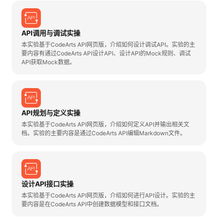
看
证
能
API调用与调试实操
更
我
本实验基于CodeArts API网页版，介绍如何设计调试API。实验的主
要内容有通过CodeArts API设计API、设计API的Mock规则、调试
多
的
我
API获取Mock数据。
课
的
我
实
程
认
的
我
战
资
API规划与定义实操
本实验基于CodeArts API网页版，介绍如何定义API并输出相关文
证
实
的
营
讯
档。实验的主要内容是通过CodeArts API编辑Markdown文件。
验
收
藏
设计API接口实操
本实验基于CodeArts API网页版，介绍如何进行API设计。实验的主
要内容是在CodeArts API中创建数据模型和接口文档。