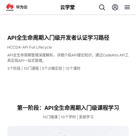
云学堂
返
回
API全生命周期入门级开发者认证学习路径
HCCDA-API Full Lifecycle
API全生命周期管理深度解析，详细介绍API理论知识，通过CodeArts API工
具实现API一站式管理。
3个阶段 | 10门课程 | 5个沙箱实验 | 10个课时
AI
学
专
习
题
第一阶段：API全生命周期入门级课程学习
中
10门微课 | 10个学时 | 系统学习
心