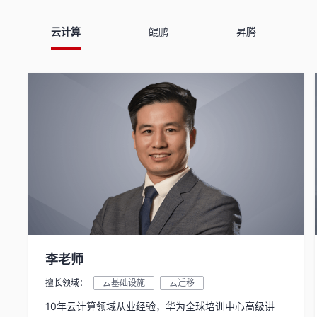
云计算
鲲鹏
昇腾
李老师
擅长领域：
云基础设施
云迁移
10年云计算领域从业经验，华为全球培训中心高级讲