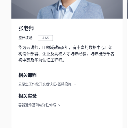
张老师
擅长领域：
IAAS
华为云讲师，IT领域耕耘8年，有丰富的数据中心IT架
构设计部署、企业及高校人才培养经验，培养出数千名
初中高及华为认证工程师。
相关课程
云原生工作级开发者认证-基础设施
相关实验
容器运维基础与弹性伸缩