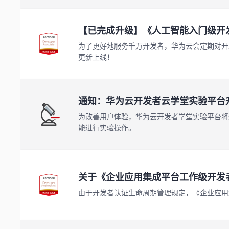
看
证
能
【已完成升级】《人工智能入门级开
更
我
为了更好地服务千万开发者，华为云会定期对开发
更新上线！
多
的
我
课
的
我
实
通知：华为云开发者云学堂实验平台
程
认
的
我
战
资
为改善用户体验，华为云开发者学堂实验平台将进行升级（20
能进行实验操作。
证
实
的
营
讯
验
收
关于《企业应用集成平台工作级开发
藏
由于开发者认证生命周期管理规定，《企业应用集