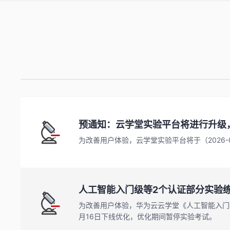
学
习
在
路
线
云
径
课
实
我
程
验
的
我
预通知：云学堂实验平台将进行升级
活
的
伙
动
关
人工智能入门级等2个认证部分实验练
云
注
伴
为改善用户体验，华为云云学堂《人工智能入门
查
认
赋
月16日下线优化，优化期间暂停实验考试。