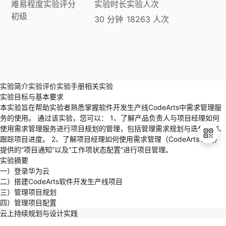
难易程度
实验评分
实验时长
实验人次
初级
学
30
分钟
18263
人次
习
在
路
线
云
实验简介
实验评价
实验手册
相关实验
径
课
实
我
实验目标与基本要求
本实验旨在帮助实验者熟悉掌握软件开发生产线CodeArts中需求管理服
程
验
的
我
务的使用。 通过该实验，您可以： 1、了解产品负责人与项目经理如何
使用需求管理服务进行项目规划的管理，包括管理需求规划与迭代规划、
活
的
跟踪项目进度。 2、了解项目经理如何使用需求管理（CodeArts Req）
提供的“项目通知”以及“工作项状态配置”进行项目管理。
实验摘要
伙
动
关
一）登录华为云
退
二）搭建CodeArts软件开发生产线项目
出
云
注
伴
三）管理项目规划
登
四）管理项目配置
录
查
认
赋
云上持续规划与设计实践