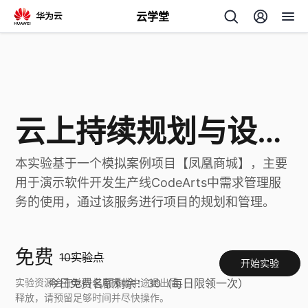
云学堂
返回
云上持续规划与设计实践
本实验基于一个模拟案例项目【凤凰商城】，主要
AI
用于演示软件开发生产线CodeArts中需求管理服
学
专
务的使用，通过该服务进行项目的规划和管理。
习
题
免费
10实验点
开始实验
中
实验资源会在总时长用完或中途退出后
今日免费名额剩余：
30
（每日限领一次）
释放，请预留足够时间并尽快操作。
心