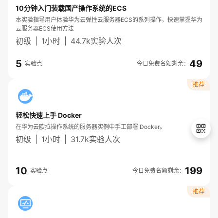
10分钟入门装载国产操作系统的ECS
学
本实验指导用户体验华为云弹性云服务器ECS的系列操作，快速掌握华为
云服务器ECS使用方法
初级
习
在
|
1小时
|
44.7k实验人次
5
49
路
线
云
实验点
今日免费名额剩余：
推荐
径
课
实
我
程
验
的
我
轻松快速上手 Docker
在华为云欧拉操作系统的服务器实例中手工部署 Docker。
活
的
初级
|
1小时
|
31.7k实验人次
伙
动
关
退
10
199
实验点
今日免费名额剩余：
出
云
注
伴
登
推荐
录
查
认
赋