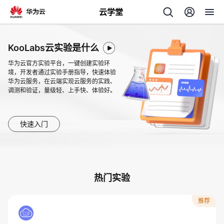
云学堂
返回
KooLabs云实验是什么
华为云官方实验平台，一键创建实验环
境，开发者通过实验手册指导，快速体验
华为云服务，在云端实现云服务的实践、
调测和验证，量级轻、上手快、体验好。
AI
快速入门
学
专
习
题
热门实验
中
推荐
心