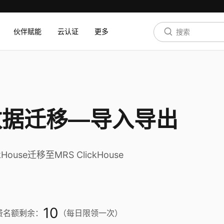
伙伴赋能
云认证
更多
K数据迁移—导入导出
se迁移至MRS ClickHouse
10
费名额剩余：
（每日限领一次）