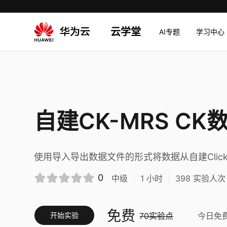
云学堂
AI专题
学习中心
自建CK-MRS C
使用导入导出数据文件的形式将数据从自建ClickHou
0
中级
1
小时
398
实验人次
免费
开始实验
70实验点
今日免