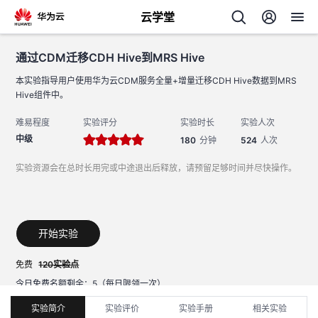
云学堂
通过CDM迁移CDH Hive到MRS Hive
返回
通过CDM迁移CDH Hive到MRS Hive
本实验指导用户使用华为云CDM服务全量+增量迁移CDH Hive数据到MRS 
Hive组件中。
难易程度
实验评分
实验时长
实验人次
中级
180
分钟
524
人次
实验资源会在总时长用完或中途退出后释放，请预留足够时间并尽快操作。
AI
学
专
开始实验
习
题
免费
120实验点
中
今日免费名额剩余：
5
（每日限领一次）
提示：移动端不支持实验操作，请前往电脑端开始实验。
心
实验简介
实验评价
实验手册
相关实验