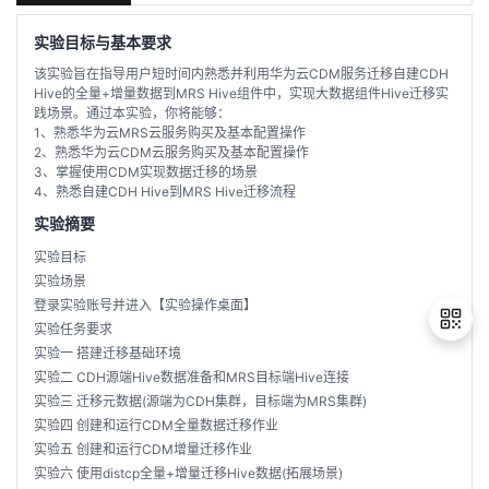
学
实验目标与基本要求
该实验旨在指导用户短时间内熟悉并利用华为云CDM服务迁移自建CDH
习
在
Hive的全量+增量数据到MRS Hive组件中，实现大数据组件Hive迁移实
践场景。通过本实验，你将能够：
1、熟悉华为云MRS云服务购买及基本配置操作
路
线
云
2、熟悉华为云CDM云服务购买及基本配置操作
3、掌握使用CDM实现数据迁移的场景
4、熟悉自建CDH Hive到MRS Hive迁移流程
径
课
实
我
实验摘要
程
验
的
我
实验目标
实验场景
活
的
登录实验账号并进入【实验操作桌面】
实验任务要求
伙
动
关
实验一 搭建迁移基础环境
实验二 CDH源端Hive数据准备和MRS目标端Hive连接
实验三 迁移元数据(源端为CDH集群，目标端为MRS集群)
云
注
伴
退
实验四 创建和运行CDM全量数据迁移作业
出
实验五 创建和运行CDM增量迁移作业
登
查
认
赋
实验六 使用distcp全量+增量迁移Hive数据(拓展场景)
录