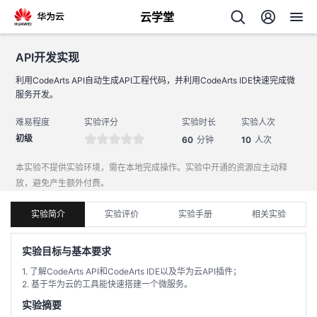
云学堂
API开发实现
返回
API开发实现
利用CodeArts API自动生成API工程代码，并利用CodeArts IDE快速完成微
服务开发。
难易程度
实验评分
实验时长
实验人次
初级
60
分钟
10
人次
本实验不提供实验环境，需在本地完成操作。实验中开通的资源应主动释
AI
放，避免产生额外付费。
学
专
实验简介
实验评价
实验手册
相关实验
伙
习
题
实验目标与基本要求
云
伴
中
1. 了解CodeArts API和CodeArts IDE以及华为云API插件；
2. 基于华为云的工具能快速搭建一个微服务。
查
认
实验摘要
赋
心