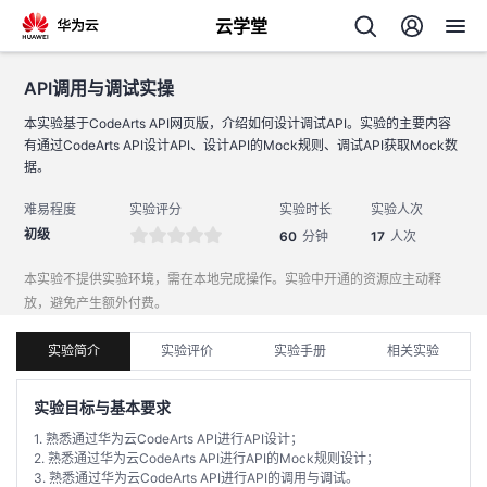
云学堂
API调用与调试实操
返回
API调用与调试实操
本实验基于CodeArts API网页版，介绍如何设计调试API。实验的主要内容
有通过CodeArts API设计API、设计API的Mock规则、调试API获取Mock数
据。
难易程度
实验评分
实验时长
实验人次
初级
60
分钟
17
人次
AI
本实验不提供实验环境，需在本地完成操作。实验中开通的资源应主动释
放，避免产生额外付费。
学
专
实验简介
实验评价
实验手册
相关实验
习
题
实验目标与基本要求
中
1. 熟悉通过华为云CodeArts API进行API设计；
2. 熟悉通过华为云CodeArts API进行API的Mock规则设计；
心
3. 熟悉通过华为云CodeArts API进行API的调用与调试。