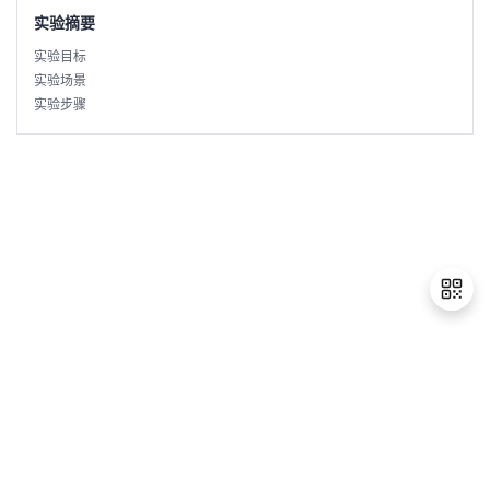
实验摘要
学
实验目标
实验场景
习
在
实验步骤
路
线
云
径
课
实
我
程
验
的
我
活
的
伙
动
关
退
出
云
注
伴
登
录
查
认
赋