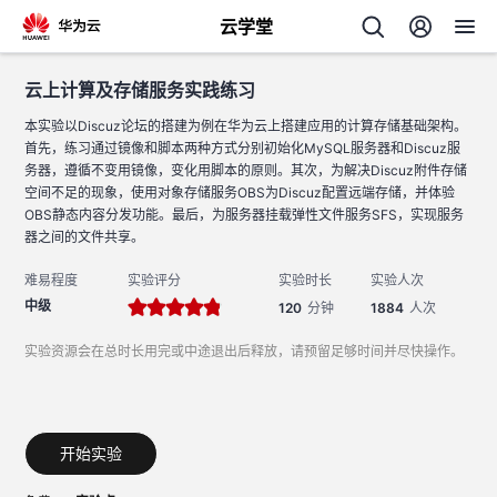
云学堂
云上计算及存储服务实践练习
返回
云上计算及存储服务实践练习
本实验以Discuz论坛的搭建为例在华为云上搭建应用的计算存储基础架构。
首先，练习通过镜像和脚本两种方式分别初始化MySQL服务器和Discuz服
务器，遵循不变用镜像，变化用脚本的原则。其次，为解决Discuz附件存储
空间不足的现象，使用对象存储服务OBS为Discuz配置远端存储，并体验
OBS静态内容分发功能。最后，为服务器挂载弹性文件服务SFS，实现服务
器之间的文件共享。
AI
难易程度
实验评分
实验时长
实验人次
中级
120
分钟
1884
人次
学
专
实验资源会在总时长用完或中途退出后释放，请预留足够时间并尽快操作。
习
题
中
开始实验
心