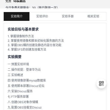
免费
10实验点
今日免费名额剩余：
30
（每日限领一次）
学
提示：移动端不支持实验操作，请前往电脑端开始实验。
实验简介
实验评价
实验手册
相关实验
习
在
实验目标与基本要求
路
线
云
1. 掌握镜像制作方法
2. 掌握使用镜像和脚本初始化服务器的方法
径
课
实
我
3. 掌握OBS桶的创建及静态内容分发功能
程
验
的
我
实验摘要
一 预置实验环境
活
的
二 操作前提：登录华为云
三 实验概述
伙
动
关
四 使用镜像部署mysql数据库
五 使用脚本部署Discuz论坛
云
注
伴
六 安装Discuz服务
七 FTP服务部署
八 创建OBS对象存储桶
查
认
退
赋
九 配置OBS挂载至Discuz
出