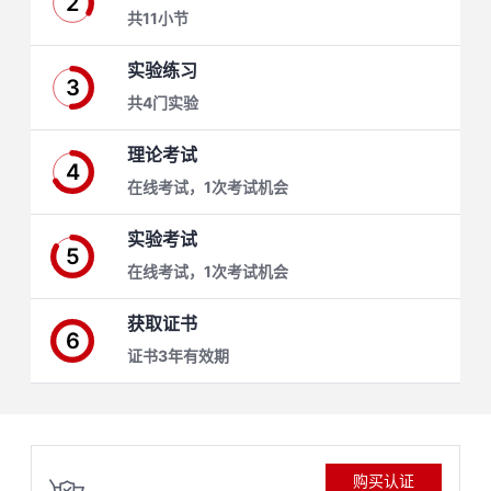
2
共11小节
学
实验练习
3
习
在
共4门实验
路
线
云
理论考试
4
在线考试，1次考试机会
径
课
实
我
实验考试
程
验
的
我
5
在线考试，1次考试机会
活
的
获取证书
6
伙
动
关
证书3年有效期
云
注
伴
查
认
赋
购买认证