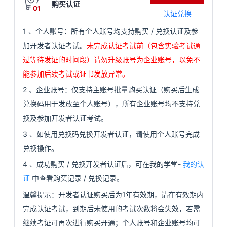
购买认证
01
看
证
能
认证兑换
1
、个人账号：所有个人账号均支持购买
/
兑换认证及参
更
我
加开发者认证考试。
未完成认证考试前（包含实验考试通
过等待发证的时间段）请勿升级账号为企业账号，以免不
多
的
我
能参加后续考试或证书发放异常。
课
的
我
实
2
、企业账号：仅支持主账号批量购买认证（购买后生成
兑换码用于发放至个人账号），所有企业账号均不支持兑
程
认
的
我
战
资
换及参加开发者认证考试。
证
实
的
营
讯
3
、如使用兑换码兑换开发者认证，请使用个人账号完成
兑换操作。
验
收
4
、成功购买
/
兑换开发者认证后，可在我的学堂
-
我的认
证
中查看购买记录
/
兑换记录。
藏
温馨提示：开发者认证购买后为1年有效期，请在有效期内
完成认证考试，到期后未使用的考试次数将会失效，若需
继续考证可再次进行购买开通；个人账号和企业账号均可