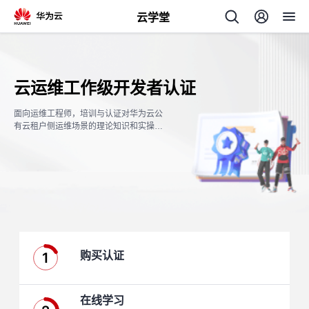
云学堂
返
回
云运维工作级开发者认证
面向运维工程师，培训与认证对华为云公
有云租户侧运维场景的理论知识和实操能
力。
AI
学
专
习
题
1
购买认证
中
心
在线学习