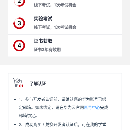
2
线下考试，1次考试机会
学
实验考试
3
习
在
线下考试，1次考试机会
路
线
云
证书获取
4
证书3年有效期
径
课
实
我
程
验
的
我
活
的
了解认证
01
伙
动
关
1、参与开发者认证前，请确认您的华为账号已绑
定邮箱。如未绑定，请在华为云官网
账号中心
完成
云
注
伴
邮箱绑定。
查
认
赋
2、成功购买 / 兑换开发者认证后，可在我的学堂