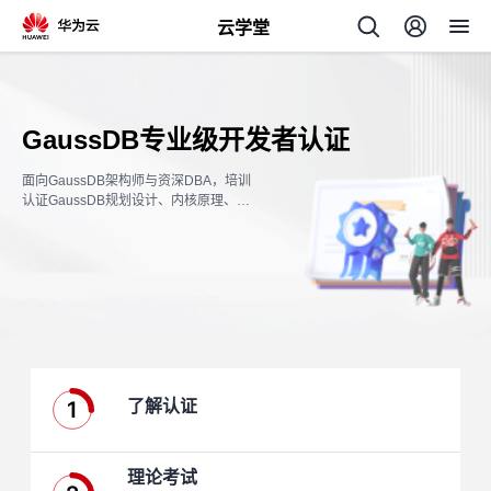
云学堂
返
回
GaussDB专业级开发者认证
面向GaussDB架构师与资深DBA，培训
认证GaussDB规划设计、内核原理、性
能调优、管理运维的理论知识和实操能
力。
AI
学
专
习
题
1
了解认证
中
心
理论考试