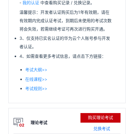
-
我的认证
中查看购买记录 / 兑换记录。
看
证
能
温馨提示：开发者认证购买后为1年有效期，请在
有效期内完成认证考试，到期后未使用的考试次数
更
我
将会失效，若需继续考证可再次进行购买开通。
多
的
我
3、仅支持已实名认证的华为云个人账号参与开发
者认证。
课
的
我
实
4、如需查看更多考试信息，请点击下方链接：
程
认
的
我
战
资
考试大纲>>
证
实
的
营
讯
在线课程>>
考试规则>>
验
收
藏
购买理论考试
理论考试
02
兑换考试