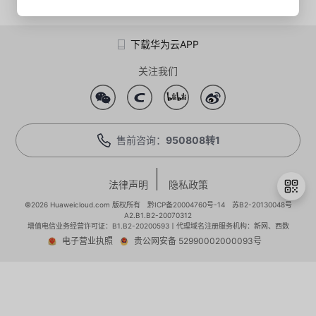
学
下载华为云APP
习
在
关注我们
路
线
云
径
课
实
我
售前咨询：
950808转1
程
验
的
我
法律声明
隐私政策
活
的
©2026 Huaweicloud.com 版权所有
黔ICP备20004760号-14
苏B2-20130048号
A2.B1.B2-20070312
伙
增值电信业务经营许可证：B1.B2-20200593丨代理域名注册服务机构：新网、西数
动
关
电子营业执照
贵公网安备 52990002000093号
退
出
云
注
伴
登
录
查
认
赋