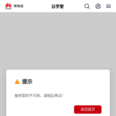
云学堂
返
回
AI
学
专
提示
习
题
服务暂时不可用，请稍后再试！
中
返回首页
心