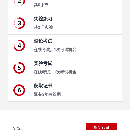
2
共6小节
学
实验练习
3
习
在
共2门实验
路
线
云
理论考试
4
在线考试，1次考试机会
径
课
实
我
实验考试
程
验
的
我
5
在线考试，1次考试机会
活
的
获取证书
6
伙
动
关
证书3年有效期
云
注
伴
查
认
赋
购买认证