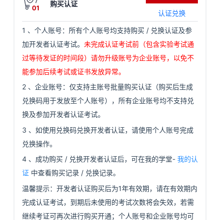
购买认证
01
看
证
能
认证兑换
1
、个人账号：所有个人账号均支持购买
/
兑换认证及参
更
我
加开发者认证考试。
未完成认证考试前（包含实验考试通
过等待发证的时间段）请勿升级账号为企业账号，以免不
多
的
我
能参加后续考试或证书发放异常。
课
的
我
实
2
、企业账号：仅支持主账号批量购买认证（购买后生成
兑换码用于发放至个人账号），所有企业账号均不支持兑
程
认
的
我
战
资
换及参加开发者认证考试。
证
实
的
营
讯
3
、如使用兑换码兑换开发者认证，请使用个人账号完成
兑换操作。
验
收
4
、成功购买
/
兑换开发者认证后，可在我的学堂
-
我的认
证
中查看购买记录
/
兑换记录。
藏
温馨提示：开发者认证购买后为1年有效期，请在有效期内
完成认证考试，到期后未使用的考试次数将会失效，若需
继续考证可再次进行购买开通；个人账号和企业账号均可