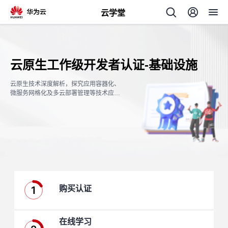
云学堂
返
回
云原生工作级开发者认证-基础设施
云原生技术深度解析，探究应用容器化、
微服务网格化及多云部署管理等技术应
用。
AI
学
专
习
题
1
购买认证
中
心
在线学习