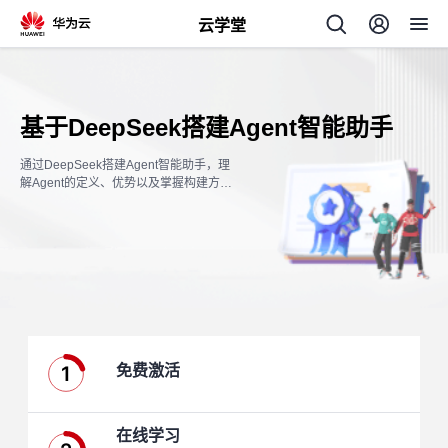
云学堂
返
回
基于DeepSeek搭建Agent智能助手
通过DeepSeek搭建Agent智能助手，理
解Agent的定义、优势以及掌握构建方
法，从而应用到工作中。
AI
学
专
习
题
1
免费激活
中
心
在线学习