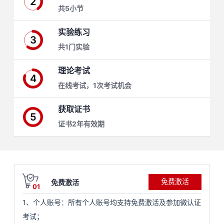
2
共5小节
学
实验练习
3
习
在
共1门实验
路
线
云
理论考试
4
在线考试，1次考试机会
径
课
实
我
获取证书
程
验
的
我
5
证书2年有效期
活
的
伙
动
关
免费激活
免费激活
云
注
伴
01
1、个人账号：所有个人账号均支持免费激活及参加微认证
查
认
赋
考试；