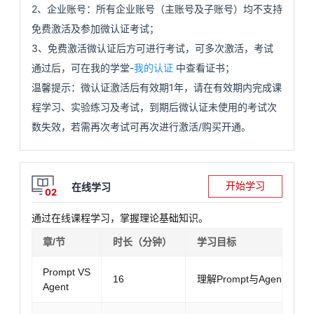
2、企业账号：所有企业账号（主账号及子账号）均不支持
看
证
能
免费激活及参加微认证考试；
3、免费激活微认证后方可进行考试，可多次激活，考试
更
我
通过后，可在我的学堂-
我的认证
中查看证书；
多
的
我
温馨提示：微认证激活后有效期1年，请在有效期内完成课
程学习、实验练习及考试，到期后微认证未使用的考试次
课
的
我
实
数失效，若需再次考试可再次进行激活/购买开通。
程
认
的
我
战
资
证
实
的
营
讯
开始学习
在线学习
02
通过在线课程学习，掌握理论基础知识。
验
收
章/节
时长（分钟）
学习目标
藏
Prompt VS
16
理解Prompt与Agent的差
Agent