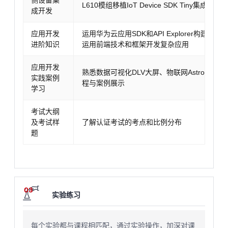
侧设备集
L610模组移植IoT Device SDK Tiny集成开发
成开发
应用开发
运用华为云应用SDK和API Explorer构建物
进阶知识
运用前端技术和框架开发复杂应用
应用开发
熟悉数据可视化DLV大屏、物联网Astro轻应
实践案例
程与案例展示
学习
考试大纲
及考试样
了解认证考试的考点和比例分布
题
03
实验练习
每个实验都与课程相匹配，通过实验操作，加深对课