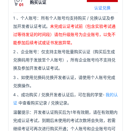
购买认证
01
看
证
能
认证兑换
1
、个人账号：所有个人账号均支持购买
/
兑换认证及参
更
我
加开发者认证考试。
未完成认证考试前（包含实验考试通
过等待发证的时间段）请勿升级账号为企业账号，以免不
多
的
我
能参加后续考试或证书发放异常。
课
的
我
实
2
、企业账号：仅支持主账号批量购买认证（购买后生成
兑换码用于发放至个人账号），所有企业账号均不支持兑
程
认
的
我
战
资
换及参加开发者认证考试。
证
实
的
营
讯
3
、如使用兑换码兑换开发者认证，请使用个人账号完成
兑换操作。
验
收
4
、成功购买
/
兑换开发者认证后，可在我的学堂
-
我的认
证
中查看购买记录
/
兑换记录。
藏
温馨提示：开发者认证购买后为1年有效期，请在有效期内
完成认证考试，到期后未使用的考试次数将会失效，若需
继续考证可再次进行购买开通；个人账号和企业账号均可