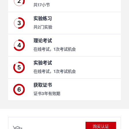
2
共17小节
学
实验练习
3
习
在
共2门实验
路
线
云
理论考试
4
在线考试，1次考试机会
径
课
实
我
实验考试
程
验
的
我
5
在线考试，1次考试机会
活
的
获取证书
6
伙
动
关
证书3年有效期
云
注
伴
查
认
赋
购买认证