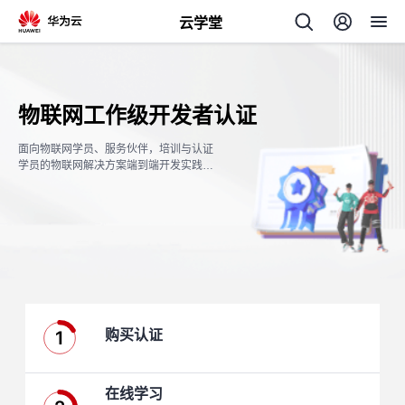
云学堂
返
回
物联网工作级开发者认证
面向物联网学员、服务伙伴，培训与认证
学员的物联网解决方案端到端开发实践能
力，及服务伙伴的项目交付实施能力。
AI
学
专
习
题
1
购买认证
中
心
在线学习