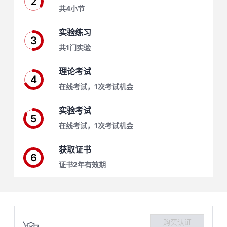
2
共4小节
学
实验练习
3
习
在
共1门实验
路
线
云
理论考试
4
在线考试，1次考试机会
径
课
实
我
实验考试
程
验
的
我
5
在线考试，1次考试机会
活
的
获取证书
6
伙
动
关
证书2年有效期
云
注
伴
查
认
赋
购买认证