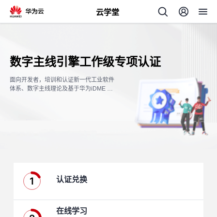
云学堂
返
回
数字主线引擎工作级专项认证
面向开发者，培训和认证新一代工业软件
体系、数字主线理论及基于华为iDME Lin
kX–F数字主线引擎的应用开发能力。
AI
学
专
习
题
1
认证兑换
中
心
在线学习