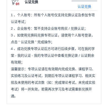
认证兑换
01
看
证
能
认证兑换
、个人账号：所有个人账号仅支持兑换认证及参加专项
1
更
我
认证考试；
、企业账号：暂不支持企业账号购买
兑换认证；
多
2
/
的
我
、如使用兑换码兑换专项认证，请使用个人账号登录，
3
课
的
我
实
点击
认证兑换
完成操作；
“
”
、成功兑换专项认证后方可进行后续步骤，可在我的学
4
程
认
的
我
战
资
堂
我的认证
我的专项认证中查看兑换记录
认证剩余
-
-
/
有效期；
证
实
的
营
讯
温馨提示：专项认证请在有效期内完成兑换、课程学习、
验
收
实验练习及认证考试，到期后专项认证课程学习、相关实
验及未使用的考试次数（如：完成理论考试，未完成实验
藏
考试）将一并失效，若需再次学习及考试需重新兑换开
通。