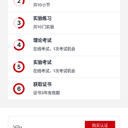
2
共10小节
学
实验练习
3
习
在
共10门实验
路
线
云
理论考试
4
在线考试，1次考试机会
径
课
实
我
实验考试
程
验
的
我
5
在线考试，1次考试机会
活
的
获取证书
6
伙
动
关
证书3年有效期
云
注
伴
查
认
赋
购买认证